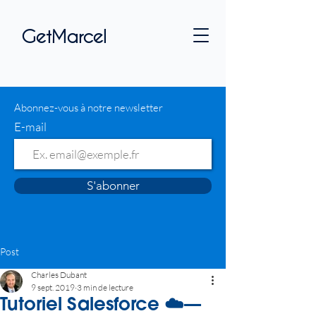
GetMarcel
Abonnez-vous à notre newsletter
E-mail
S'abonner
Post
Charles Dubant
9 sept. 2019
3 min de lecture
Tutoriel Salesforce ☁️—