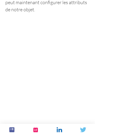
peut maintenant configurer les attributs 
de notre objet.
On s’applique sur le “Plural Label” que 
Salesforce n’a pas déterminé par avance.