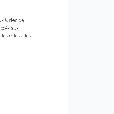
-là, rien de 
accès aux 
es rôles > les 