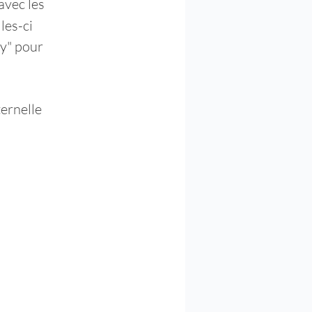
vec les 
les-ci 
y" pour 
ternelle 