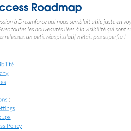
Access Roadmap
session à Dreamforce qui nous semblait utile juste en voya
 Avec toutes les nouveautés liées à la visibilité qui sont s
s releases, un petit récapitulatif n'était pas superflu !
bilité
rchy
les
ons
 :
ettings
oups
ss Policy