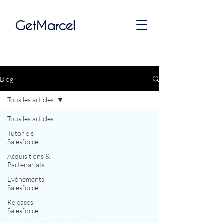
GetMarcel
Blog
Tous les articles
Tous les articles
Tutoriels
Salesforce
Acquisitions &
Partenariats
Evénements
Salesforce
Releases
Salesforce