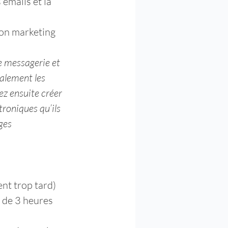
emails et la 
ion marketing 
 messagerie et 
alement les 
z ensuite créer 
roniques qu’ils 
ges 
nt trop tard) 
 de 3 heures 