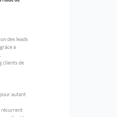
ion des leads 
grâce à 
.
 clients de 
pour autant 
t récurrent 