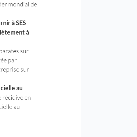
der mondial de 
nir à SES 
plètement à 
parates sur 
tée par 
treprise sur 
cielle au 
 récidive en 
ielle au 