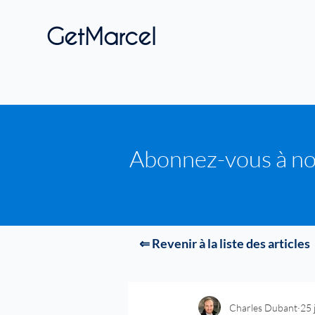
GetMarcel
Abonnez-vous à no
⇐ Revenir à la liste des articles
Charles Dubant
25 