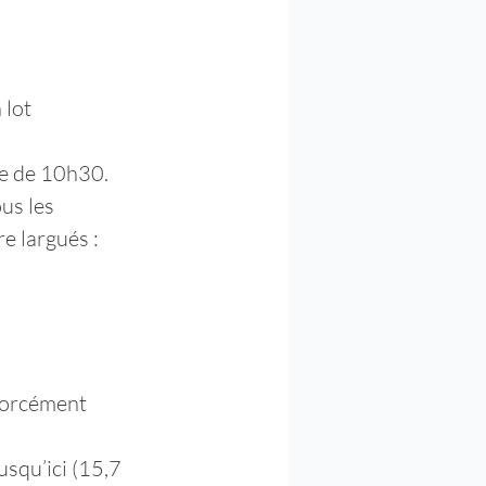
lot 
ère de 10h30.
us les 
e largués :
 forcément 
usqu’ici (15,7 