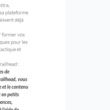
stra, 
 sa plateforme 
issent déjà 
r former vos 
ques pour les 
actique et 
railhead :
es de 
ailhead, vous 
 et le contenu 
 en petits 
ences, 
 l’aide de 