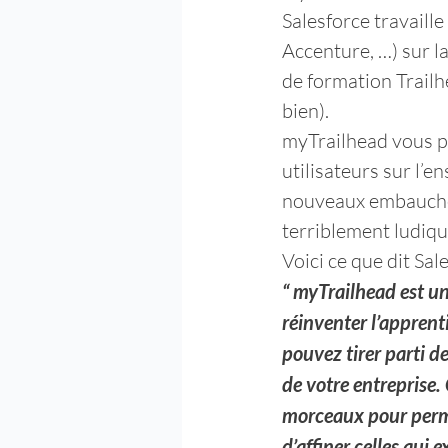
Salesforce travaille
Accenture, …) sur l
de formation Trailh
bien).
myTrailhead vous pe
utilisateurs sur l’
nouveaux embauchés
terriblement ludiqu
Voici ce que dit Sal
“ myTrailhead est u
réinventer l’apprent
pouvez tirer parti d
de votre entreprise.
morceaux pour perme
d’affiner celles qui 