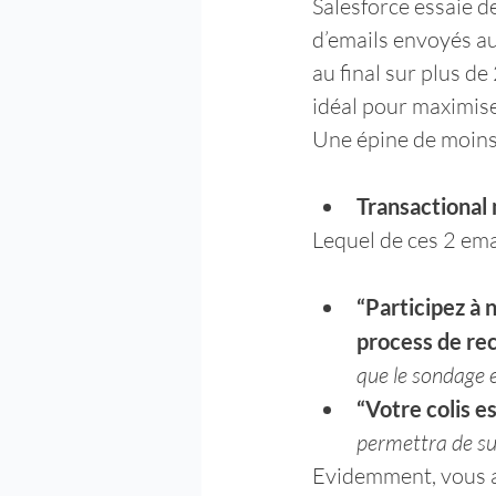
Salesforce essaie d
d’emails envoyés au
au final sur plus de
idéal pour maximiser
Une épine de moins 
Transactional
Lequel de ces 2 ema
“Participez à n
process de re
que le sondage 
“Votre colis e
permettra de sui
Evidemment, vous al