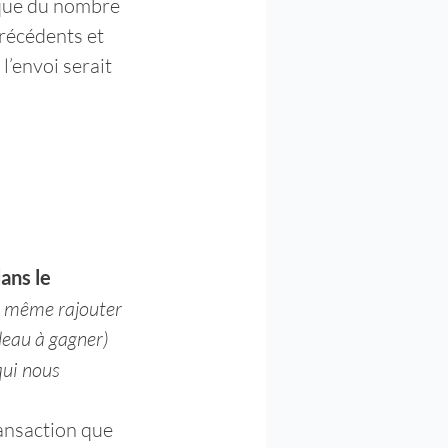
ique du nombre 
récédents et 
l’envoi serait 
ans le 
ut même rajouter 
deau à gagner)
qui nous 
ansaction que 