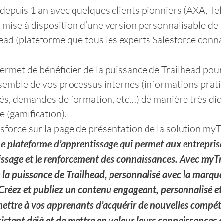
 depuis 1 an avec quelques clients pionniers (AXA, Tel
a mise à disposition d’une version personnalisable de
ead (plateforme que tous les experts Salesforce conna
rmet de bénéficier de la puissance de Trailhead pou
ensemble de vos processus internes (informations prati
, demandes de formation, etc…) de manière très did
e (gamification).
esforce sur la page de présentation de la solution myT
ne plateforme d’apprentissage qui permet aux entrepris
issage et le renforcement des connaissances. Avec myTr
e la puissance de Trailhead, personnalisé avec la marque
 Créez et publiez un contenu engageant, personnalisé et
ttre à vos apprenants d’acquérir de nouvelles compét
existent déjà et de mettre en valeur leurs connaissances à