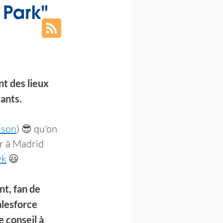
 Park"
 des lieux 
lants.
sson
) 😎 qu'on 
r à Madrid 
yk
 😃
t, fan de 
lesforce 
 conseil à 