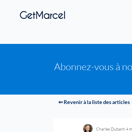
GetMarcel
Abonnez-vous à no
⇐ Revenir à la liste des articles
Charles Dubant
4 m