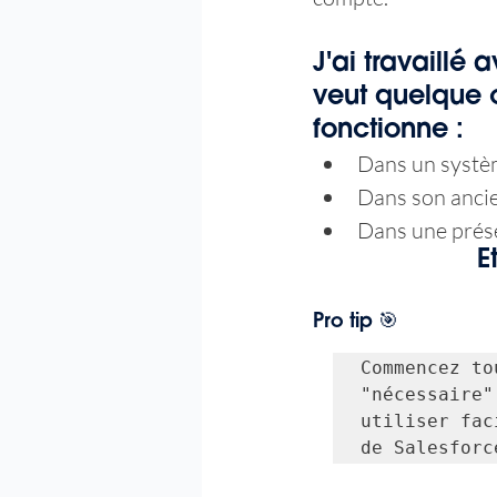
J'ai travaillé
veut quelque 
fonctionne :
Dans un systè
Dans son ancie
Dans une présen
E
Pro tip 🎯
Commencez to
"nécessaire"
utiliser fac
de Salesforc