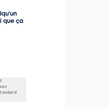
lqu'un 
i que ça 
 
ez 
tandard 