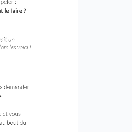
peler : 
le faire ? 
ait un 
rs les voici !
us demander 
. 
 et vous 
 au bout du 