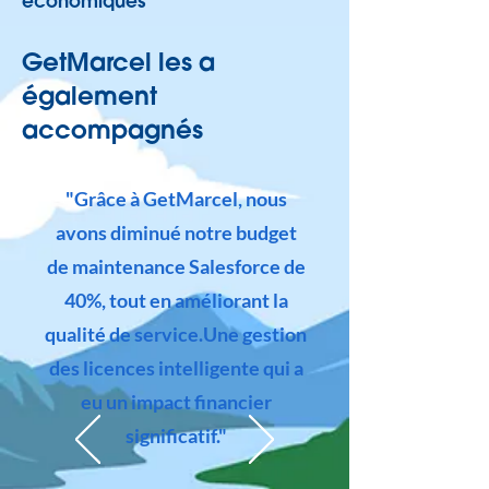
économiques
GetMarcel les a
également
accompagnés
"Grâce à GetMarcel, nous
avons diminué notre budget
de maintenance Salesforce de
40%, tout en améliorant la
qualité de service.Une gestion
des licences intelligente qui a
eu un impact financier
significatif."